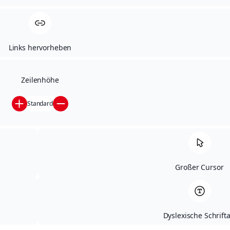
Präzision trifft Vertrauen
Während wir unterwegs sind, können Sie sich
entspannen!
Links hervorheben
Zeilenhöhe
Standard
Großer Cursor
MOTORSPORT & EVENTS. LOGISTIK,
DIE BEWEGT.
mehr erfahren
Dyslexische Schrifta